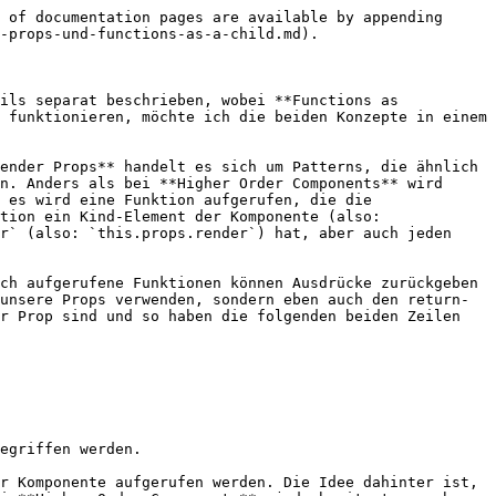
: (
        <ul>
          {items.map((item) => (
            <li>
              {item.name} ({item.symbol}): EUR {item.current_price}
            </li>
          ))}
        </ul>
      )
    }
  </CryptoPrices>
</div>
```

An dieser Stelle kommt ebenfalls auch wieder die `PriceTable`-Komponente ins Spiel. Diese erwartete genau die drei Props, die wir aus der `CryptoPrices`-Komponente zurückgeben. Na, so ein Zufall! Schauen wir uns das doch einmal an, wie wir die beiden miteinander verbinden können:

```jsx
<CryptoPrices limit={5}>
  {({ isLoading, items, loadData }) => (
    <PriceTable isLoading={isLoading} items={items} loadData={loadData} />
  )}
</CryptoPrices>
```

Oder um es mittels der Spread-Syntax kurz zu machen:

```jsx
<CryptoPrices limit={5}>
  {(props) => <PriceTable {...props} />}
</CryptoPrices>
```

Auf diese Art und Weise haben wir eine sehr hohe Flexibilität gewährleistet, müssen Komponenten jedoch nicht starr über eine HOC mit der Logik verbinden, was uns einiges an „organisatorischem Aufwand“ erspart.&#x20;

Doch Vorsicht: **Functions as a Child-Komponenten haben auch eine Einschränkung die Higher Order Components** nicht haben. Nämlich können die Daten, die wir aus einer **FaaC**-Komponente beziehen **nur innerhalb von JSX** verwendet werden! Möchten wir also relativ abstrakte Methoden über eine höher in der Komponenten-Hierarchie stehende Logik-Komponente bereitstellen, ist dies mit einer **FaaC**-Komponente erst einmal nicht oder nur umständlich möglich!

### Render Props

Doch Moment mal, wie war das jetzt eigentlich mit den **Render Props** und was ist das jetzt genau und wie unterscheiden sich diese von **Function as Children**-Komponenten?

Vereinfacht gesagt: nur durch den Namen der Prop. Einige populäre Libraries aus der React-Welt hatten irgendwann damit angefangen `render` als Name für Props zu benutzen, die Funktionen als Wert erwarten. Und so würde unsere `CryptoPrices`-Komponente, benutzten wir statt `children` eine `render`-Prop, folgendermaßen aussehen:

```jsx
<CryptoPrices limit={5} render={(props) => <PriceTable {...props} />} />
```

Innerhalb der `CryptoPrices`-Komponente muss es dann natürlich heißen:

```jsx
render() {
  const { isLoading, items } = this.state;
  const { render } = this.props;

  if (typeof render !== "function") {
    return null;
  }

  // Achtung: dieses render() hat nichts mit der gleichnamigen Komponenten Methode
  // zu tun sondern kommt über this.props.render in die Komponente hinein!
  return render({
    isLoading, 
    items, 
    loadData: this.loadData 
  }); 
}
```

Ist also ein Stück weit auch Geschmackssache. Dabei seid ihr natürlich auf den Namen `render` nicht festgelegt, sondern könnt einfach jeder beliebigen Prop einfach eine Funktion übergeben und diese somit zu einer *„Render Prop“* machen.&#x20;

Dabei ist es auch möglich, beliebig viele solcher Props in einer Komponente zu haben. Wollt ihr beispielsweise eine Komponente implementieren, die euch eine Tabelle ausgibt, welche sowohl einen Tabellenkopf als auch einen Body besitzt, die beide jeweils Daten aus der Komponen