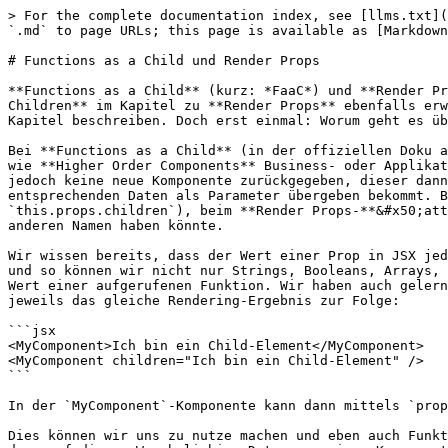
> For the complete documentation index, see [llms.txt](https://lernen.react-js.dev/llms.txt). Markdown versions of documentation pages are available by appending `.md` to page URLs; this page is available as [Markdown](https://lernen.react-js.dev/erweiterte-konzepte/render-props-und-functions-as-a-child.md).

# Functions as a Child und Render Props

**Functions as a Child** (kurz: *FaaC*) und **Render Props** werden in der offiziellen React-Dokumentation jeweils separat beschrieben, wobei **Functions as Children** im Kapitel zu **Render Props** ebenfalls erwähnt werden. Da beide vom Prinzip her ziemlich identisch funktionieren, möchte ich die beiden Konzepte in einem Kapitel beschreiben. Doch erst einmal: Worum geht es überhaupt?

Bei **Functions as a Child** (in der offiziellen Doku auch als **Function as Children** bezeichnet) und bei **Render Props** handelt es sich um Patterns, die ähnlich wie **Higher Order Components** Business- oder Applikations-Logik in einer Art übergeordneten Komponente bündeln. Anders als bei **Higher Order Components** wird jedoch keine neue Komponente zurückgegeben, dieser dann entsprechende Daten als Props übergeben werden, sondern es wird eine Funktion aufgerufen, die die entsprechenden Daten als Parameter übergeben bekommt. Beim **Function as Children-**&#x50;attern ist diese Funktion ein Kind-Element der Komponente (also: `this.props.children`), beim **Render Props-**&#x50;attern eine Prop die in den meisten Fällen den Namen `render` (also: `this.props.render`) hat, aber auch jeden anderen Namen haben könnte.

Wir wissen bereits, dass der Wert einer Prop in JSX jeder beliebige valide Ausdruck in JavaScript sein kann. Auch aufgerufene Funktionen können Ausdrücke zurückgeben und so können wir nicht nur Strings, Booleans, Arrays, Objekte, andere React-Elements oder `null` als Wert für unsere Props verwenden, sondern eben auch den return-Wert einer aufgerufenen Funktion. Wir haben auch gelernt, dass `children` in React nur eine Art Sonderform einer Prop sind und so haben die folgenden beiden Zeilen jeweils das gleiche Rendering-Ergebnis zur Folge:

```jsx
<MyComponent>Ich bin ein Child-Element</MyComponent>
<MyComponent children="Ich bin ein Child-Element" />
```

In der `MyComponent`-Komponente kann dann mittels `props.children` auf den *Ich bin ein Child-Element* Text zugegriffen werden.

Dies können wir uns zu nutze machen und eben auch Funktionen übergeben, die dann in der `render()`-Methode einer Komponente aufgerufen werden. Die Idee dahinter ist, dass auf diesem Weg beliebige Daten von einer Komponente in die nächste übergeben werden können. Ähnlich wie bei **Higher Order Components**, jedoch mit etwas mehr Flexibilität. So müssen wir z.B. nicht die ganze Komponente mit  einer **Higher Order Component** „verbinden“, sondern können dies einfach mittendrin im JSX unserer Komponente tun. Denken wir zurück an die `withFormatting` HOC aus dem vorherigen Kapitel. Eine entsprechende als **Function as a Child (FaaC)**-Komponente implementiert könnte etwa so aussehen:

```jsx
const bold = (string) => {
  return <strong>{string}</strong>
}

const italic = (string) => {
  return <em>{string}</em>
}

const Formatter = (props) => {
  if (typeof props.children !== 'function') {
    console.warn('children prop must be a function!');
    return null;
  }

  return props.children({ bold, italic });
}
```

Wir definieren also wieder ei