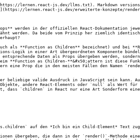
ne `bold`- und eine `italic`-Funktion, prüfen in der `Formatter`-Komponente, ob die übergebene `children`-Prop eine Funktion ist und rufen diese Funktion auf. Weiter übergeben wir ihr als einzigen Parameter ein Objekt mit den Eigenschaften `bold` mit der `bold`-Funktion als Wert sowie `italic` mit der `italic`-Funktion als Wert. Gleichzeitig geben wir die aufgerufene Funktion aus der Komponente zurück.

Bei der Verwendung dieser **Function as Children**-Komponente wird dann eben eine Funktion im JSX als Kind-Element übergeben. Dies funktioniert wie folgt:

```jsx
<div>
  <p>Dieser Text hat keinerlei Kenntnis der Formatter-Funktionen</p>
  <Formatter>
  {({ bold }) => (
    <p>Dieser Text hingegen {bold('sehr wohl')}</p>
  )}
  </Formatter>
</div>
```

Der Nutzen dieses Ansatzes ist die besagte Flexibilität, da wir nun nicht mehr die ganze Komponente selbst mit einer Higher Order Funktion verbinden müssen, nur um vielleicht an einer einzigen Stelle auf dessen wiederverwendbare Funktionalität zurückgreifen zu können. Anders als bei Higher Order Components ist es auf diese Art auch möglich, Parameter direkt aus dem JSX an die Function as a Child Komponente zu übergeben und so mit dieser zu kommunizieren.

Schauen wir uns dazu noch einmal unser zweites Beispiel aus dem Kapitel über Higher Order Components an, die Preisliste der Kryptowährungen, und implementieren diese als Function as a Child:

```jsx
class CryptoPrices extends React.Component {
  state = {
    isLoading: true,
    items: []
  };

  componentDidMount() {
    this.loadData();
  }

  loadData = async () => {
    this.setState(() => ({
      isLoading: true
    }));

    const { limit } = this.props;

    try {
      const cryptoTicker = await fetch(
        `https://api.coingecko.com/api/v3/coins/markets?vs_currency=eur&per_page=${limit || 10}`
      );
      const cryptoTickerResponse = await cryptoTicker.json();

      this.setState(() => ({
        isLoading: false,
        items: cryptoTickerResponse
      }));
    } catch (err) {
      this.setState(() => ({
        isLoading: false
      }));
    }
  };

  render() {
    const { isLoading, items } = this.state;
    const { children } = this.props;

    if (typeof children !== "function") {
      return null;
    }

    return children({
      isLoading, 
      items, 
      loadData: this.loadData 
    });
  }
}
```

Auf den ersten Blick sieht die Komponente gar nicht mal so anders aus als die Higher Order Component aus dem vorherigen Kapitel. Doch wer genau hinschaut erkennt:

* Es wird keine weitere Komponente mehr erzeugt und zurückgegeben, sondern es wird direkt mit der Komponente gearbeitet
* Die `loadData`-Methode greift auf `this.props` zu, um daraus die `limit`-Prop abzulesen. Diese wird als Parameter für den API Call verwendet.
* Die `render()`-Methode gibt nun keine in die Komponente hereingegebene Komponente mehr zurück, sondern ruft stattdessen die `children`-Funktion aus, die sie aus ihren eigenen Props bekommt.
* Die `children`-Funktion hingegen bekommt den Lade-Status (`isLoading`) sowie letztendlich die items zurück.

Die Verwendung dieser Komponente ist dann ähnlich zu der aus dem ersten Beispiel mit dem kleinen Unterschied, dass wir der Komponente optional eine `limit`-Prop übergeben können:

```jsx
<div>
  <h1>Current Crypto Currency Prices</h1>
  <CryptoPrices limit={5}>
    {({ isLoading, items }) =>
      isLoading ? (
        <p>Loading prices. Please be patient.</p>
      ) 