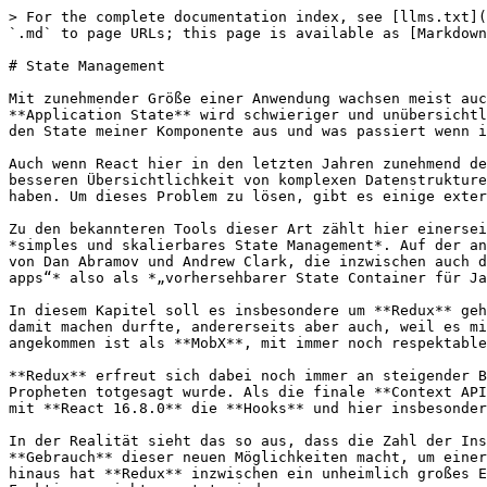
> For the complete documentation index, see [llms.txt](https://lernen.react-js.dev/llms.txt). Markdown versions of documentation pages are available by appending `.md` to page URLs; this page is available as [Markdown](https://lernen.react-js.dev/ecosystem/state-management.md).

# State Management

Mit zunehmender Größe einer Anwendung wachsen meist auch deren Komplexität und die Daten, die mit der Anwendung verwaltet werden sollen. Also anders gesagt: Der **Application State** wird schwieriger und unübersichtlicher zu verwalten. Wann gebe ich wie welcher Komponente welche Props hinein? Wie wirken sich diese Props auf den State meiner Komponente aus und was passiert wenn ich den State in einer Komponente modifiziere?

Auch wenn React hier in den letzten Jahren zunehmend deutlich besser geworden ist und gerade mit der neuen **Context API** und dem **useReducer-Hook** einiges zur besseren Übersichtlichkeit von komplexen Datenstrukturen getan hat, ist es noch immer nicht ganz einfach, stets alle Daten und Datentransformationen im Blick zu haben. Um dieses Problem zu lösen, gibt es einige externe Tools für **globales State Management**, die sich im Ecosystem um React herum gebildet haben.

Zu den bekannteren Tools dieser Art zählt hier einerseits **MobX**, das sich selbst als *„Simple, scalable state management“* beschreibt, also als Werkzeug für *simples und skalierbares State Management*. Auf der anderen Seite haben wir **Redux**, zweifellos der „Platzhirsch“ in der React-Welt, mitentwickelt unter anderem von Dan Abramov und Andrew Clark, die inzwischen auch dem offiziellen React-Team angehören. Redux bezeichnet sich als *„A predictable state container for JavaScript apps“* also als *„vorhersehbarer State Container für JavaScript-Anwendungen“*.

In diesem Kapitel soll es insbesondere um **Redux** gehen. Einerseits, weil ich selbst mit **Redux** in vielen Projekten gearbeitet habe und sehr gute Erfahrungen damit machen durfte, andererseits aber auch, weil es mit (laut npmjs.com) wöchentlich rund **4 Millionen Installationen** ganz klar deutlich mehr im Mainstream angekommen ist als **MobX**, mit immer noch respektablen, verglichen jedoch mit **Redux** doch überschaubaren **200.000 Installationen**.

**Redux** erfreut sich dabei noch immer an steigender Beliebtheit und hat wachsende Downloadzahlen zu verzeichnen, obwohl es bereits mehrmals von irgendwelchen Propheten totgesagt wurde. Als die finale **Context API** in **React 16.3.0** veröffentlicht wurde, hieß es, dass **Redux** damit obsolet würde (wurde es nicht), als mit **React 16.8.0** die **Hooks** und hier insbesondere der stark an **Redux** angelehnte **useReducer-Hook** eingeführt wurde, gab es diese Stimmen erneut.

In der Realität sieht das so aus, dass die Zahl der Installationen auch nach Einführung von **Context** und **Hooks** weiter steigen und **Redux** selbst intern **Gebrauch** dieser neuen Möglichkeiten macht, um einerseits die Performance zu verbessern und andererseits die Verwendung der eigenen API zu vereinfachen. Darüber hinaus hat **Redux** inzwischen ein unheimlich großes Ecosystem an eigenen Addons und Tools um sich versammelt, das auch durch die in React neu hinzugekommenen Funktionen nicht ersetzt wird.

## Einführung in Redux

Bei **Redux** handelt es sich also wie beschrieben um einen *vorhersehbaren State Container*. Doch was bedeutet das genau? An dieser Stelle möchte ich ger