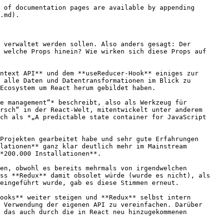
mplen JavaScript-Objekt, das immer **zwingend** eine `type`-Eigenschaft besitzen *muss* und darüber hinaus die drei weiteren Eigenschaften `payload`, `meta` und `error` besitzen *kann*, wobei uns in erster Linie einmal die `payload` interessieren soll, mit der wir es in 9 von 10 Fällen, in denen wir eine **Action** *dispatchen*, zu tun haben werden.

Die **Payload** stellt sozusagen den *Inhalt* einer **Action** dar und kann vom simplen Boolean oder String, über numerische Werte, bis hin zu komplexen Arrays oder Objekten beliebige Daten beinhalten, die serialisierbar sind, also in Form einer JSON-Repräsentation gespeichert werden können.

Beispiel für eine typische **Action** in **Redux**:

```javascript
{
  type: "SET_USER",
  payload: {
    id: "d929e553-7079-4309-8c7d-2d2db39922c6",
    name: "Manuel"
  }
}
```

Wird eine **Action** durch die vom **Store** bereitgestellte `dispatch`Methode ausgelöst, wird der zum Zeitpunkt des Aufrufs aktuelle **State** zusammen mit der ausgelösten **Action** an die **Reducer** übergeben. Ein **Reducer** ist eine **pure Function**, die wir ebenfalls bereits aus React kennen, und dient dazu, aus dem **aktuellen State** und der jeweiligen Action mit ihren `type`- und `payload`-Eigenschaften einen **neuen State** zu erzeugen. Zur Erinnerung: Eine **pure Function** erzeugt stets die **selbe Ausgabe** bei **gleichen Eingabeparametern**, egal wie oft diese aufgerufen wird. Dieses Verhalten ist es, das sie vorhersehbar und dadurch auch gleichzeitig einfach testbar macht.

Beispiel für einen **Reducer**:

```javascript
const reducer = (state, action) => {
  switch (action.type) {
    case 'PLUS': {
      return state + action.payload;
    }
    case 'MINUS': {
      return state - action.payload;
    }
    default: {
      return 0;
    }
  }
};
```

Ein **Store** erwartet bei seiner Erstellung grundsätzlich einen einzigen **Reducer**, jedoch bietet **Redux** hier mit der `combineReducers()`-Funktion eine Möglichkeit, diese **Reducer**-Funktion zur besseren Verständlichkeit und Lesbarkeit in beliebig viele kleine Teilstücke zu splitten und anschließend zu einem großen, gemeinsamen **Reducer** zusammen zu setzen, auch **Root-Reducer** genannt. Wird dann eine Action *dispatched*, wird jeder **Reducer** mit jeweils den gleichen Parametern, nämlich dem **State** und der **Action**, aufgerufen. Diese Methode schauen wir uns später in diesem Kapitel noch etwas genauer an.

Da jeder **Reducer** auf die `type`-Eigenschaft einer **Action** reagiert, ist es ein Stück weit zur Konvention geworden, alle verwendeten Types in gleichnamige Variablen auszulagern, da ein Tippfehler im ersten Moment nicht immer gleich auffällt (bspw. `USER_ADDDED`), der JavaScript-Interpreter jedoch beim Zugriff auf eine nicht definierte Variable einen Fehler wirft. So findet man in Apps, in denen **Redux** eingesetzt wird, zu Beginn einer Datei oft einen Code-Block von folgendem Format:

```javascript
const PLUS = 'PLUS';
const MINUS = 'MINUS';
```

Dies dient eben dazu, um Kohärenz bei den verwendeten **Action Types** sicherzustellen.

## Einen Store ers