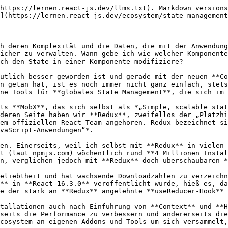
n etwas weiter ausholen, da ich es für wichtig erachte, das Grundprinzip zu verstehen um hinterher Fehler zu vermeiden, die schnell gemacht werden, hat man das Prinzip hinter **Redux** nicht zumindest in sehr groben Ansätzen verinnerlicht.

Erst einmal haben wir mit **Redux** ein Tool, das in Teilen angelehnt ist an die Prinzipien der **Flux-Architektur**. Diese wurde - wie auch **React** selbst - von **Facebook** entwickelt, um die Entwicklung clientseitiger Web Anwendungen zu vereinfachen. Das Grundprinzip sieht dabei einen **unidirektionalen Datenfluss** vor, bei dem Daten immer nur **in eine Richtung** fließen. Also das Prinzip, wie wir es bereits aus **React** selbst kennen: eine **Aktion** (bspw. ausgelöst durch einen Button-Klick) ändert den **State**, die **State-Änderung** löst ein **Rerendering** aus und erlaubt es dann weitere Aktionen auszuführen.

Nach diesem Prinzip funktioniert auch **Redux**, mit dem entscheidenden Unterschied jedoch, dass der State statt nur innerhalb einer Komponente eben **global** verwaltet wird und somit alle Komponenten, egal wo im Seitenbaum sich diese befinden, auf **sämtliche Daten** zugreifen können.

Um Redux in einem Projekt zu nutzen, müssen wir es natürlich zuerst wieder einmal über die Kommandozeile installieren:

```bash
npm install redux react-redux
```

bzw. mit Yarn:

```bash
yarn add redux react-redux
```

Installiert werden hier **zwei** Pakete. Die Library `redux` selbst und `react-redux`. Während mit dem `redux` Paket die eigentliche State Management Library installiert wird, werden mit `react-redux` die sog. **Bindings** installiert. Auf gut Deutsch gesagt ist dies einfach nur ein Paket mit einigen **React-Komponenten** die konkret für die Verwendung von **Redux** mit **React** entwickelt und daraufhin optimiert wurden. Keine große Magie.

Theoretisch wäre auch die Verwendung von **Redux** alleine möglich, allerdings müssten wir uns dann selbst darum kümmern zu schauen, wann Komponenten neu gerendert werden und darum, wie Daten aus einer Komponente in den State Container rein und wieder raus kommen. Da wir das nicht wollen, weil sich jemand anderes (der sich viel besser damit auskennt als wir alle) das bereits gemacht hat, nutzen wir eben zusätzlich `react-redux`.

## Store, Actions und Reducer

Nicht von den möglicherweise noch unbekannten Begriffen verunsichern lassen. Wir gehen sie der Reihe nach durch und irgendwann macht es Klick.

Alle Daten in **Redux** befinden sich in einem sogenannten **Store**, der sich um die Verwaltung des globalen **States** kümmert. Theoretisch kann eine Anwendung auch mehrere Stores haben, im Konzept von Flux ist das sogar explizit so vorgesehen, in **Redux** ist das jedoch um Komplexität zu reduzieren eher unüblich und so beschränken sich React-Anwendungen, die **Redux** einsetzen, meist auch auf lediglich einen *einzigen* **Store** als **Single Source of Truth**, also als *die* einzige wahre Quelle für alle Daten. Der Store stellt Methoden bereit, um die sich in ihm befindlichen Daten zu verändern (`dispatch`), zu lesen (`getState`), und auf Änderungen zu reagieren (`subscribe`).

Die einzige Möglichkeit um Daten in einem **Store** zu verändern, ist dabei das Auslösen (*„dispatchen“*) von **Actions**. Auch hier lässt sich **Redux** wieder von Ideen aus der Flux-Architektur inspirieren und macht es erforderlich diese **Actions** im Format der **Flux Standard Actions** (FSA) zu halten. Eine solche **FSA** bestehen aus einem si